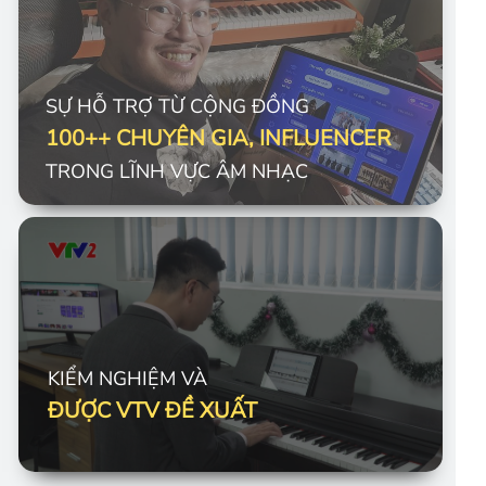
SỰ HỖ TRỢ TỪ CỘNG ĐỒNG
100++ CHUYÊN GIA, INFLUENCER
TRONG LĨNH VỰC ÂM NHẠC
KIỂM NGHIỆM VÀ
ĐƯỢC VTV ĐỀ XUẤT