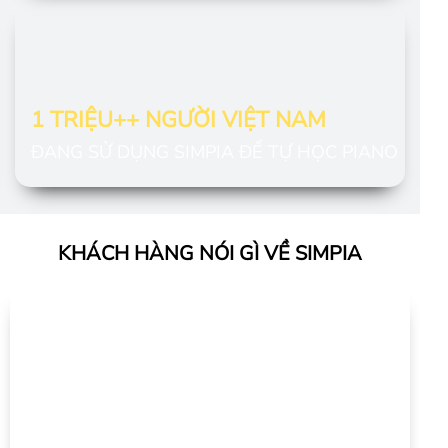
1 TRIỆU++ NGƯỜI VIỆT NAM
ĐANG SỬ DỤNG SIMPIA ĐỂ TỰ HỌC PIANO
KHÁCH HÀNG NÓI GÌ VỀ SIMPIA