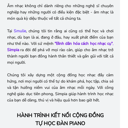
Âm nhạc không chỉ dành riêng cho những nghệ sĩ chuyên
nghiệp hay những người có điều kiện đặc biệt - âm nhạc là
món quà kỳ diệu thuộc về tất cả chúng ta.
Tại
Smulie
, chúng tôi tin rằng ai cũng có thể học và chơi
nhạc, dù bạn là ai, đang ở đâu, hay xuất phát điểm của bạn
như thế nào. Với sứ mệnh
"Bình dân hóa cách học nhạc cụ"
,
Simpia
ra đời để phá vỡ mọi rào cản, giúp cho âm nhạc trở
thành người bạn đồng hành thân thiết và gần gũi với tất cả
mọi người.
Chúng tôi xây dựng một cộng đồng học nhạc đầy cảm
hứng, nơi mọi người có thể tự do khám phá, học tập, chia sẻ
và tận hưởng niềm vui của âm nhạc mỗi ngày. Với công
nghệ giáo dục tiên phong, Simpia giúp hành trình học nhạc
của bạn dễ dàng, thú vị và hiệu quả hơn bao giờ hết.
HÀNH TRÌNH KẾT NỐI CỘNG ĐỒNG
TỰ HỌC ĐÀN PIANO