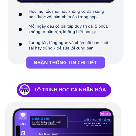
Học mọi lúc mọi nơi, không có đàn cũng
học được với bàn phím ảo trong app
Mỗi ngày đều có bài tập duy trì dài 5 phút,
không lo bận rộn, không biết học gì
Tương tác, lắng nghe và phản hồi bạn chơi
sai hay đúng - để sửa lỗi cùng bạn
NHẬN THÔNG TIN CHI TIẾT
LỘ TRÌNH HỌC CÁ NHÂN HÓA