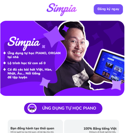
Đăng ký ngay
ỨNG DỤNG TỰ HỌC PIANO