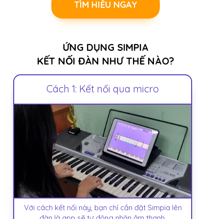
TÌM HIỂU NGAY
ỨNG DỤNG SIMPIA
KẾT NỐI ĐÀN NHƯ THẾ NÀO?
Cách 1: Kết nối qua micro
Với cách kết nối này, bạn chỉ cần đặt Simpia lên
đàn là app sẽ tự động nhận âm thanh.