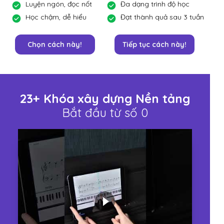
Luyện ngón, đọc nốt
Đa dạng trình độ học
Học chậm, dễ hiểu
Đạt thành quả sau 3 tuần
Chọn cách này!
Tiếp tục cách này!
23+ Khóa xây dựng Nền tảng
Bắt đầu từ số 0