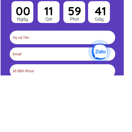
00
11
59
40
Ngày
Giờ
Phút
Giây
Chọn gói Simpia Piano
Premium trọn đời
3.990.000 VNĐ/ trọn đời
9
.990.000đ/ trọn đời
Premium 1 năm
990.000 VNĐ/ 12 tháng
1.499.000đ/ 12 tháng