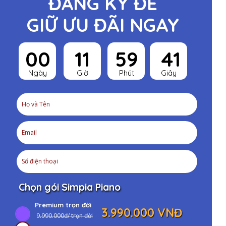
ĐĂNG KÝ ĐỂ
GIỮ ƯU ĐÃI NGAY
00
11
59
40
Ngày
Giờ
Phút
Giây
Chọn gói Simpia Piano
Premium trọn đời
3.990.000 VNĐ
9
.990.000đ/ trọn đời