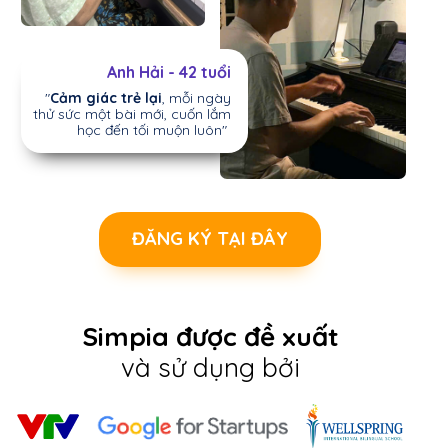
Anh Hải - 42 tuổi
"
Cảm giác trẻ lại
, mỗi ngày
thử sức một bài mới, cuốn lắm
học đến tối muộn luôn"
ĐĂNG KÝ TẠI ĐÂY
Simpia được đề xuất
và sử dụng bởi