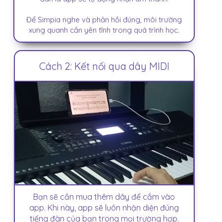
Để Simpia nghe và phản hồi đúng, môi trường
xung quanh cần yên tĩnh trong quá trình học.
Cách 2: Kết nối qua dây MIDI
Bạn sẽ cần mua thêm dây để cắm vào
app. Khi này, app sẽ luôn nhận diện đúng
tiếng đàn của bạn trong mọi trường hợp.