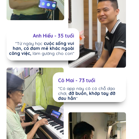
Anh Hiếu - 35 tuổi
"Từ ngày học
cuộc sống vui
hơn, có đam mê khác ngoài
công việc,
làm gương cho con"
Cô Mai - 73 tuổi
"Có app này cô có chỗ dạo
chơi,
đỡ buồn, khớp tay đỡ
đau hẳn
"