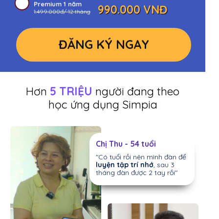
Premium 1 năm
990.000 VNĐ
1.499.000đ/ 12 tháng
ĐĂNG KÝ NGAY
Hơn
5 TRIỆU
người đang theo
học ứng dụng Simpia
Chị Thu - 54 tuổi
"Có tuổi rồi nên mình đàn để
luyện tập trí nhớ
, sau 3
tháng đàn được 2 tay rồi"