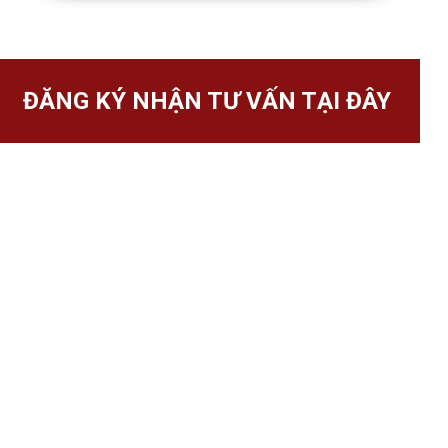
ĐĂNG KÝ NHẬN TƯ VẤN TẠI ĐÂY
SIMPIA - TỰ HỌC PIANO TẠI NHÀ
11 Irving Place #09-01 Singapore 369551
Hotline: +84 34 696 5086
Email:
marketing@smulie.io