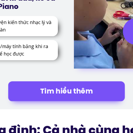
Piano
ện kiến thức nhạc lý và
đàn
i/máy tính bảng khi ra
hể học được
Tìm hiểu thêm
ia đình: Cả nhà cùng h