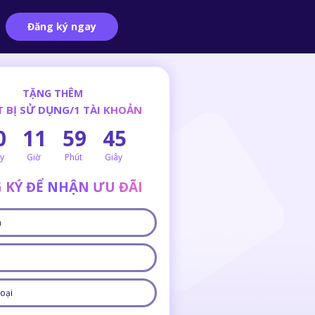
Đăng ký ngay
TẶNG THÊM
T BỊ SỬ DỤNG/1 TÀI KHOẢN
0
11
59
44
y
Giờ
Phút
Giây
 KÝ ĐỂ NHẬN ƯU ĐÃI