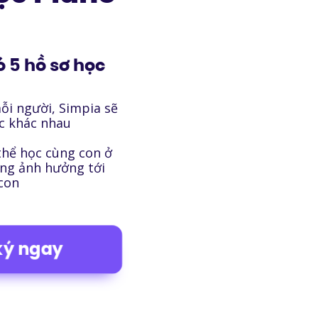
ó 5 hồ sơ học
ỗi người, Simpia sẽ
ọc khác nhau
thể học cùng con ở
ng ảnh hưởng tới
 con
ký ngay