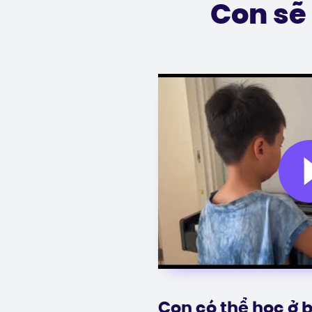
Con sẽ
Con có thể học ở b