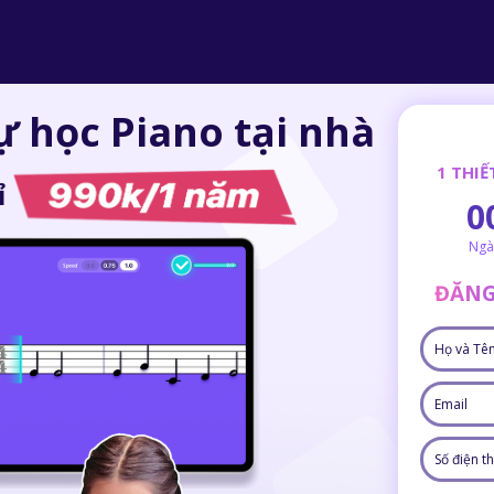
 học Piano tại nhà
1 THIẾ
ỉ
0
Ngà
ĐĂNG