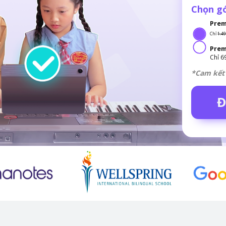
Chọn g
Pre
Chỉ
1.4
Prem
Chỉ 6
*Cam kết 
Đ