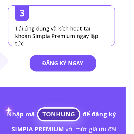
3
Tải ứng dụng và kích hoạt tài
khoản Simpia Premium ngay lập
tức
ĐĂNG KÝ NGAY
Nhập mã
TONHUNG
để đăng ký
SIMPIA PREMIUM
với mức giá ưu đãi