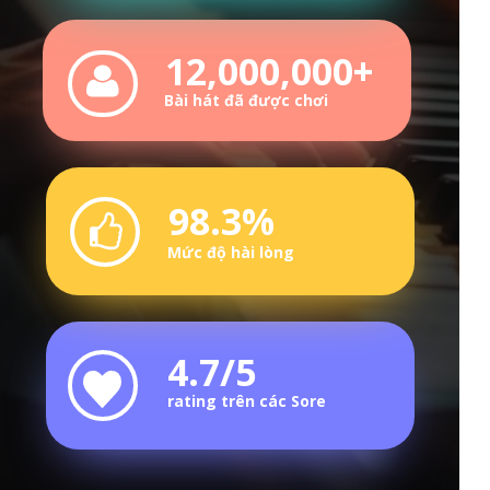
12,000,000+
Bài hát đã được chơi
98.3%
Mức độ hài lòng
4.7/5
rating trên các Sore