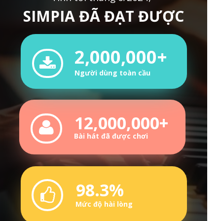
SIMPIA ĐÃ ĐẠT ĐƯỢC
2,000,000+
Người dùng toàn cầu
12,000,000+
Bài hát đã được chơi
98.3%
Mức độ hài lòng