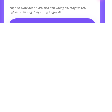
*Bạn sẽ được hoàn 100% tiền nếu không hài lòng với trải
nghiệm trên ứng dụng trong 3 ngày đầu
ĐĂNG KÝ NGAY
SIMPIA - TỰ HỌC PIANO TẠI NHÀ
102 Nguyễn Xí, Phường 26, Bình Thạnh, TP. Hồ Chí Minh
Hotline: +84 34 696 5086
Email:
marketing@smulie.io