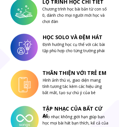
LỘ TRÌNH HỌC CHI TIẾT
Chương trình học bài bản từ con số
0, dành cho mọi người mới học và
chơi đàn
HỌC SOLO VÀ ĐỆM HÁT
Định hướng học cụ thể với các bài
tập phù hợp cho từng trường phái
THÂN THIỆN VỚI TRẺ EM
Hình ảnh thú vị, giao diện mang
tính tương tác kèm các hiệu ứng
bắt mắt, tạo sự chú ý của bé
TẬP NHẠC CỦA BẤT CỨ
AI
Kho nhạc không giới hạn giúp bạn
học mọi bài hát bạn thích, kể cả của