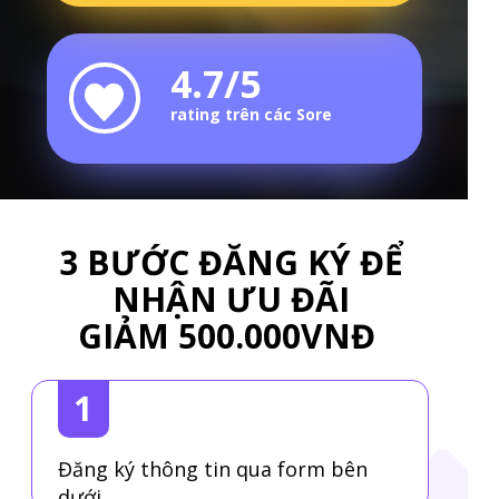
4.7/5
rating trên các Sore
3 BƯỚC ĐĂNG KÝ ĐỂ
NHẬN ƯU ĐÃI
GIẢM 500.000VNĐ
1
Đăng ký thông tin qua form bên
dưới