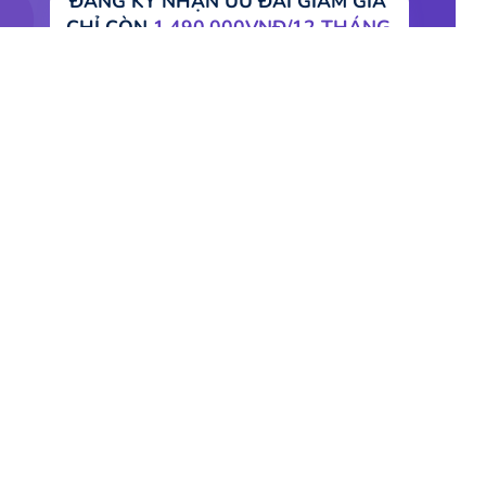
ĐĂNG KÝ NHẬN ƯU ĐÃI GIẢM GIÁ
CHỈ CÒN
1.490.000VNĐ/12 THÁNG
ĐĂNG KÝ NGAY
*Hoàn tiền trong vòng 3 ngày