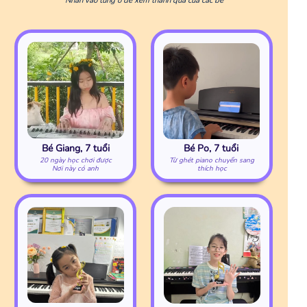
Bé Giang, 7 tuổi
Bé Po, 7 tuổi
20 ngày học chơi được
Từ ghét piano chuyển sang
Nơi này có anh
thích học