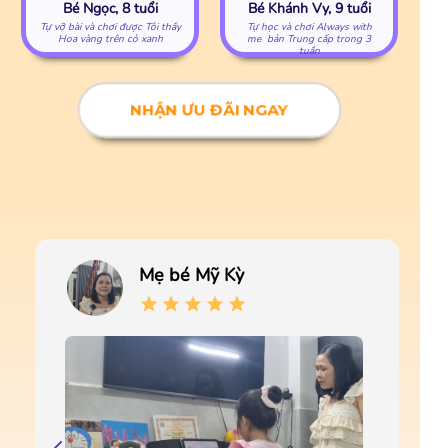
Bé Ngọc, 8 tuổi
Bé Khánh Vy, 9 tuổi
Tự vỡ bài và chơi được Tôi thấy
Tự học và chơi Always with
Hoa vàng trên cỏ xanh
me bản Trung cấp trong 3
tuần
NHẬN ƯU ĐÃI NGAY
Mẹ bé Mỹ Kỳ