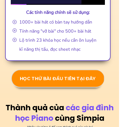
Các tính năng chính sẽ sử dụng:
1000+ bài hát có bàn tay hướng dẫn
Tính năng "vỡ bài" cho 500+ bài hát
Lộ trình 23 khóa học nếu cần ôn luyện
kĩ năng thị tấu, đọc sheet nhạc
HỌC THỬ BÀI ĐẦU TIÊN TẠI ĐÂY
Thành quả của
các gia đình
học Piano
cùng Simpia
Nhấn vào từng ô để xem thành quả của các bé