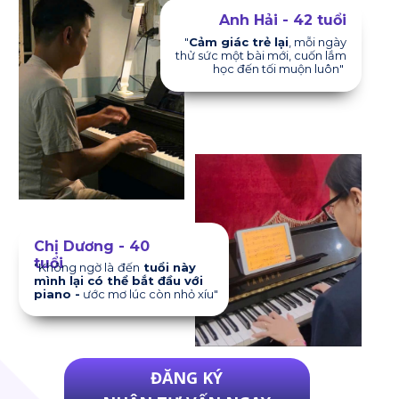
Anh Hải - 42 tuổi
"
Cảm giác trẻ lại
, mỗi ngày
thử sức một bài mới, cuốn lắm
học đến tối muộn luôn"
Chị Dương - 40
tuổi
"Không ngờ là
đến
tuổi này
mình lại có thể bắt đầu với
piano -
ước mơ lúc còn nhỏ xíu"
ĐĂNG KÝ