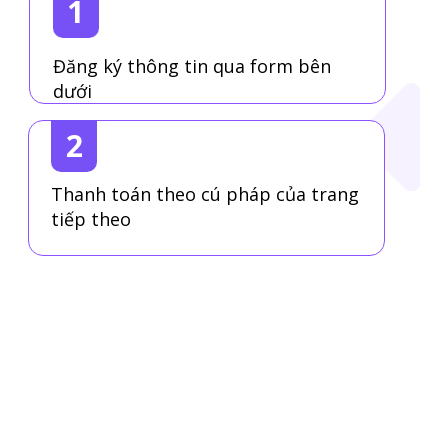
1
Đăng ký thông tin qua form bên
dưới
2
Thanh toán theo cú pháp của trang
tiếp theo
3
Tải ứng dụng và kích hoạt tài
khoản Simpia Premium & quà tặng
ngay