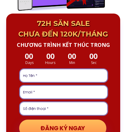
72H SĂN SALE
CHƯA ĐẾN 120K/THÁNG
CHƯƠNG TRÌNH KẾT THÚC TRONG
00
00
00
00
Days
Hours
Min
Sec
ĐĂNG KÝ NGAY