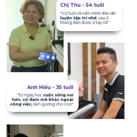
Chị Thu - 54 tuổi
"Có tuổi rồi nên mình đàn để
luyện tập trí nhớ
, sau 3
tháng đàn được 2 tay rồi"
Anh Hiếu - 35 tuổi
"Từ ngày học
cuộc sống vui
hơn, có đam mê khác ngoài
công việc,
làm gương cho con"