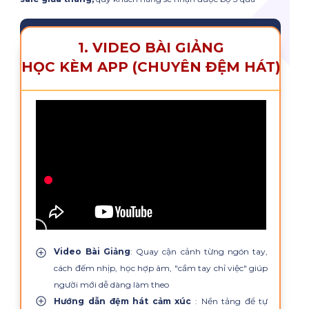
1. VIDEO BÀI GIẢNG
HỌC KÈM APP (CHUYÊN ĐỆM HÁT)
Video Bài Giảng
: Quay cận cảnh từng ngón tay,
cách đếm nhịp, học hợp âm, "cầm tay chỉ việc" giúp
người mới dễ dàng làm theo
Hướng dẫn đệm hát cảm xúc
: Nền tảng để tự