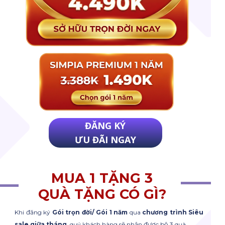
ĐĂNG KÝ
ƯU ĐÃI NGAY
MUA 1 TẶNG 3
QUÀ TẶNG CÓ GÌ?
Khi đăng ký
Gói trọn đời/ Gói 1 năm
qua
chương trình Siêu
sale giữa tháng,
quý khách hàng sẽ nhận được bộ 3 quà