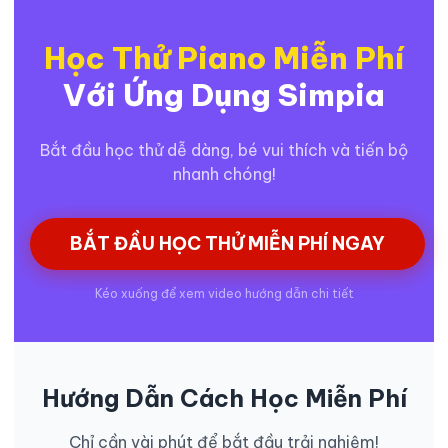
Học Thử Piano Miễn Phí
Với Ứng Dụng Simpia
Bắt đầu học thử dễ dàng, bé vui thích và tiến bộ
nhanh chóng!
BẮT ĐẦU HỌC THỬ MIỄN PHÍ NGAY
Kéo xuống để xem video hướng dẫn chi tiết
Hướng Dẫn Cách Học Miễn Phí
Chỉ cần vài phút để bắt đầu trải nghiệm!